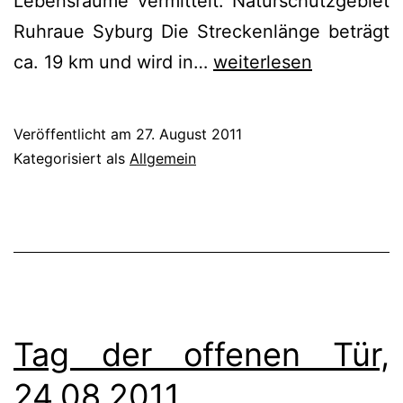
Lebensräume vermittelt. Naturschutzgebiet
Ruhraue Syburg Die Streckenlänge beträgt
Fahrradexkursion
ca. 19 km und wird in…
weiterlesen
in
die
Veröffentlicht am
27. August 2011
Naturschutzgebiete
Kategorisiert als
Allgemein
des
Lennetals,
27.08.2011
Tag der offenen Tür,
24.08.2011