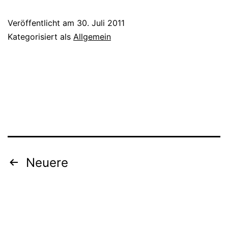
W
Veröffentlicht am
30. Juli 2011
a
Kategorisiert als
Allgemein
3
Seitennummerierung
Neuere
der
Beiträge