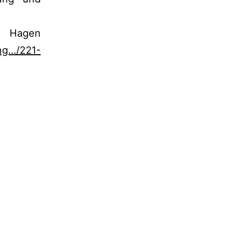
e Hagen
ng…/221-