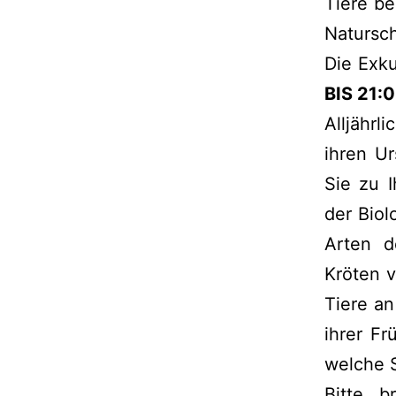
Tiere be
Natursc
Die Exk
BIS 21:
Alljähr
ihren U
Sie zu I
der Bio
Arten d
Kröten v
Tiere a
ihrer F
welche 
Bitte b