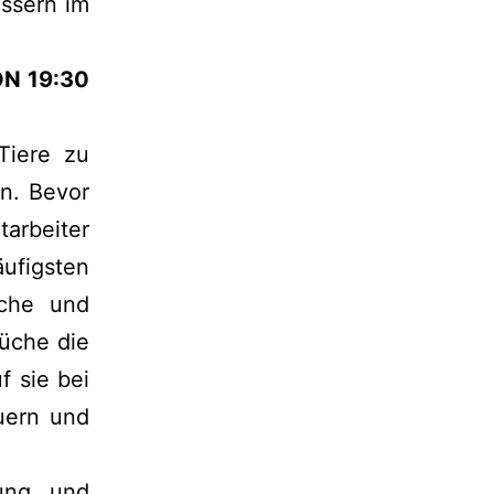
ässern im
N 19:30
Tiere zu
n. Bevor
tarbeiter
ufigsten
sche und
rüche die
 sie bei
uern und
dung und