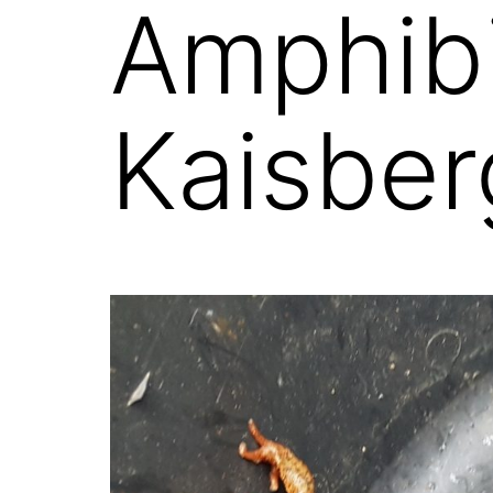
Amphib
Kaisber