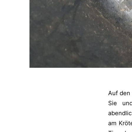
Auf den 
Sie und
abendli
am Kröt