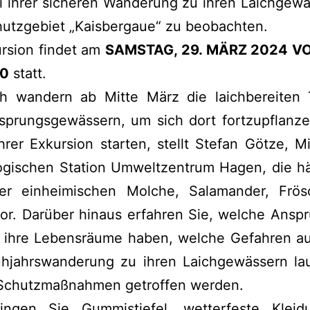
i ihrer sicheren Wanderung zu ihren Laichgew
hutzgebiet „Kaisbergaue“ zu beobachten.
ursion findet am
SAMSTAG, 29. MÄRZ 2024 VO
00
statt.
lich wandern ab Mitte März die laichbereiten 
rsprungsgewässern, um sich dort fortzupflanze
hrer Exkursion starten, stellt Stefan Götze, Mi
logischen Station Umweltzentrum Hagen, die hä
er einheimischen Molche, Salamander, Frö
or. Darüber hinaus erfahren Sie, welche Ansp
n ihre Lebensräume haben, welche Gefahren auf
rühjahrswanderung zu ihren Laichgewässern la
Schutzmaßnahmen getroffen werden.
ringen Sie Gummistiefel, wetterfeste Klei