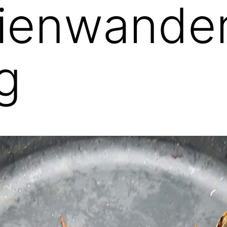
ienwande
g