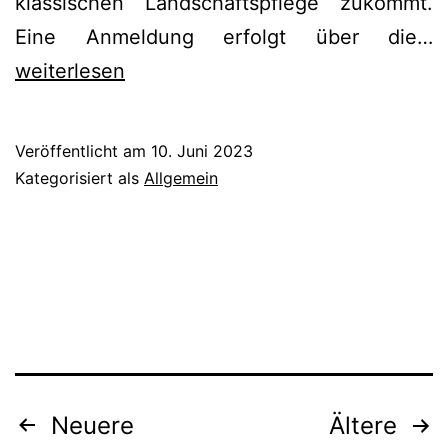
klassischen Landschaftspflege zukommt.
L
Eine Anmeldung erfolgt über die…
m
weiterlesen
W
Veröffentlicht am
10. Juni 2023
Kategorisiert als
Allgemein
Seitennummerierung
Neuere
Ältere