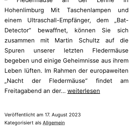
Hohenlimburg Mit Taschenlampen und
einem Ultraschall-Empfänger, dem „Bat-
Detector“ bewaffnet, können Sie sich
zusammen mit Martin Schultz auf die
Spuren unserer letzten Fledermäuse
begeben und einige Geheimnisse aus ihrem
Leben lüften. Im Rahmen der europaweiten
„Nacht der Fledermäuse“ findet am
Fledermausexkursion
Freitagabend an der…
weiterlesen
am
01.09.23
Veröffentlicht am
17. August 2023
in
Kategorisiert als
Allgemein
Hohenlimburg