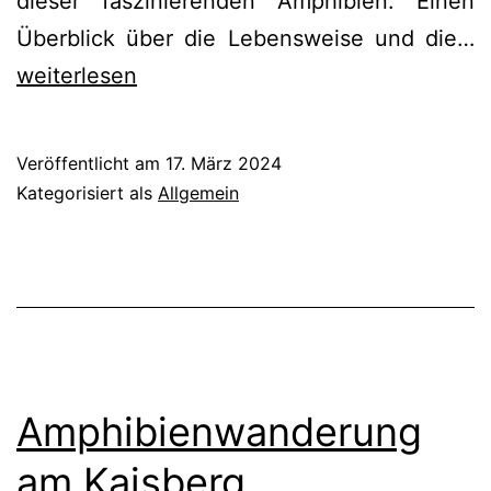
dieser faszinierenden Amphibien. Einen
V
Überblick über die Lebensweise und die…
„
weiterlesen
f
u
Veröffentlicht am
17. März 2024
h
Kategorisiert als
Allgemein
F
Amphibienwanderung
am Kaisberg