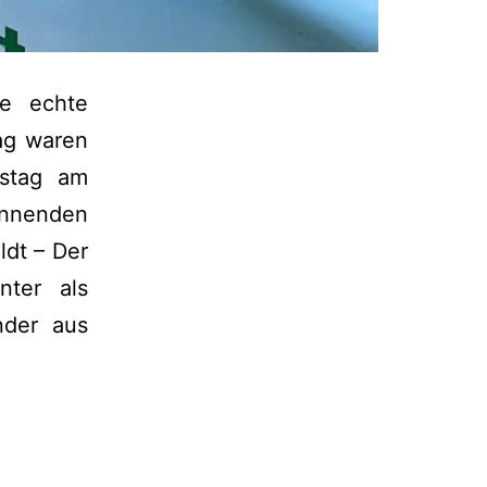
e echte
ag waren
nstag am
annenden
ldt – Der
nter als
nder aus