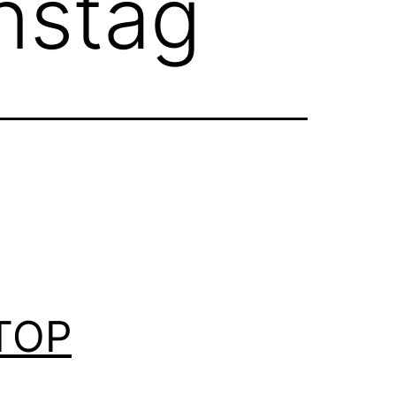
nstag
TOP