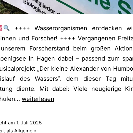
++++ Wasserorganismen entdecken wi
rinnen und Forscher! ++++ Vergangenen Freit
 unserem Forscherstand beim großen Aktio
Koenigsee in Hagen dabei – passend zum sp
sicalprojekt „Der kleine Alexander von Humbo
islauf des Wassers“, dem dieser Tag mitu
itung diente. Mit dabei: Viele neugierige Ki
RÜCKBLICK:
chulen…
weiterlesen
ERFOLGREICHER
AKTIONSTAG
icht am
1. Juli 2025
AM
ert als
Allgemein