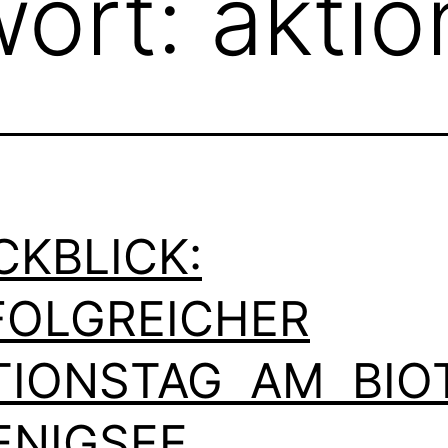
wort:
aktio
CKBLICK:
FOLGREICHER
TIONSTAG AM BIO
ENIGSEE