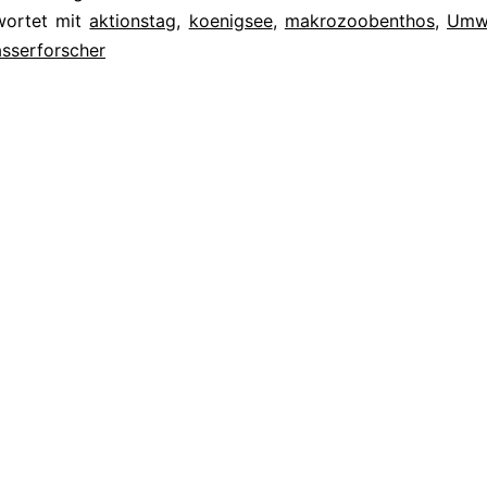
BIOTOP
wortet mit
aktionstag
,
koenigsee
,
makrozoobenthos
,
Umwe
sserforscher
KOENIGSEE