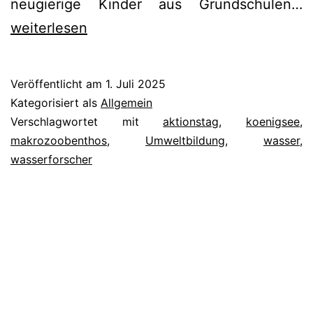
R
neugierige Kinder aus Grundschulen…
E
weiterlesen
A
A
Veröffentlicht am
1. Juli 2025
B
Kategorisiert als
Allgemein
K
Verschlagwortet mit
aktionstag
,
koenigsee
,
makrozoobenthos
,
Umweltbildung
,
wasser
,
wasserforscher